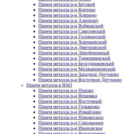
Прием металла р-н Беговой
Прием металла р-н Коптево
Прием металла р-н Ховрино
Прием металла р-н Аэропорт
Прием металла р-н Войковский
Прием металла р-н Савеловский
Прием металла р-н Головинский
Прием металла р-н Хорошевский
Прием металла р-н Дмитровский
Прием металла р-н Левобережный
Прием металла р-н Тимирязевский
Прием металла р-н Бескудниковский
Прием металла р-н Молжаниновский
Прием металла р-н Западное Дегунино
Прием металла р-н Восточное Дегунино
Прием металла в ВАО
Прием металла р-н Перово
Прием металла р-н Вешняки
Прием металла р-н Восточный
Прием металла р-н Гольяново
Прием металла р-н Измайлово
Прием металла р-н Новокосино
Прием металла р-н Сокольники
Прием металла р-н Ивановское
Прием металла р-н Новогиреево