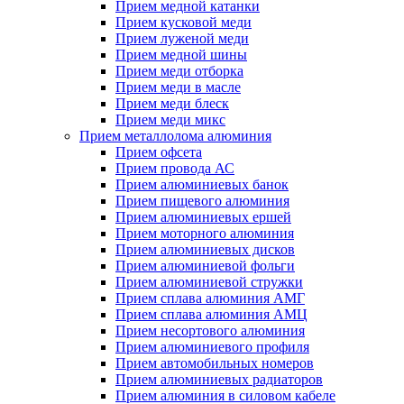
Прием медной катанки
Прием кусковой меди
Прием луженой меди
Прием медной шины
Прием меди отборка
Прием меди в масле
Прием меди блеск
Прием меди микс
Прием металлолома алюминия
Прием офсета
Прием провода АС
Прием алюминиевых банок
Прием пищевого алюминия
Прием алюминиевых ершей
Прием моторного алюминия
Прием алюминиевых дисков
Прием алюминиевой фольги
Прием алюминиевой стружки
Прием сплава алюминия АМГ
Прием сплава алюминия АМЦ
Прием несортового алюминия
Прием алюминиевого профиля
Прием автомобильных номеров
Прием алюминиевых радиаторов
Прием алюминия в силовом кабеле