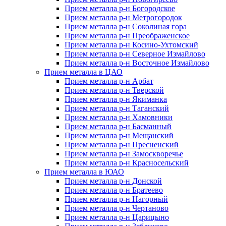
Прием металла р-н Богородское
Прием металла р-н Метрогородок
Прием металла р-н Соколиная гора
Прием металла р-н Преображенское
Прием металла р-н Косино-Ухтомский
Прием металла р-н Северное Измайлово
Прием металла р-н Восточное Измайлово
Прием металла в ЦАО
Прием металла р-н Арбат
Прием металла р-н Тверской
Прием металла р-н Якиманка
Прием металла р-н Таганский
Прием металла р-н Хамовники
Прием металла р-н Басманный
Прием металла р-н Мещанский
Прием металла р-н Пресненский
Прием металла р-н Замоскворечье
Прием металла р-н Красносельский
Прием металла в ЮАО
Прием металла р-н Донской
Прием металла р-н Братеево
Прием металла р-н Нагорный
Прием металла р-н Чертаново
Прием металла р-н Царицыно