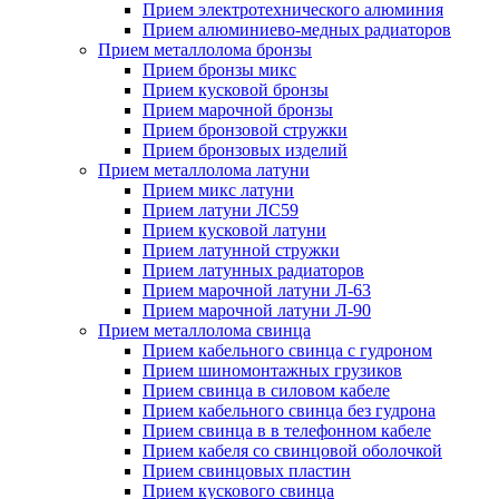
Прием электротехнического алюминия
Прием алюминиево-медных радиаторов
Прием металлолома бронзы
Прием бронзы микс
Прием кусковой бронзы
Прием марочной бронзы
Прием бронзовой стружки
Прием бронзовых изделий
Прием металлолома латуни
Прием микс латуни
Прием латуни ЛС59
Прием кусковой латуни
Прием латунной стружки
Прием латунных радиаторов
Прием марочной латуни Л-63
Прием марочной латуни Л-90
Прием металлолома свинца
Прием кабельного свинца с гудроном
Прием шиномонтажных грузиков
Прием свинца в силовом кабеле
Прием кабельного свинца без гудрона
Прием свинца в в телефонном кабеле
Прием кабеля со свинцовой оболочкой
Прием свинцовых пластин
Прием кускового свинца