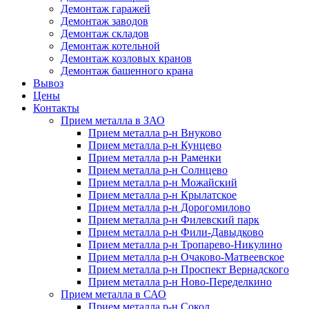
Демонтаж гаражей
Демонтаж заводов
Демонтаж складов
Демонтаж котельной
Демонтаж козловых кранов
Демонтаж башенного крана
Вывоз
Цены
Контакты
Прием металла в ЗАО
Прием металла р-н Внуково
Прием металла р-н Кунцево
Прием металла р-н Раменки
Прием металла р-н Солнцево
Прием металла р-н Можайский
Прием металла р-н Крылатское
Прием металла р-н Дорогомилово
Прием металла р-н Филевский парк
Прием металла р-н Фили-Давыдково
Прием металла р-н Тропарево-Никулино
Прием металла р-н Очаково-Матвеевское
Прием металла р-н Проспект Вернадского
Прием металла р-н Ново-Переделкино
Прием металла в САО
Прием металла р-н Сокол