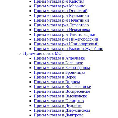
Прием металла р-н Капотня
Прием металла р-н Марьино
Прием металла р-н Рязанский
Прием металла р-н Кузьминки
Прием металла р-н Печатники
Прием металла р-н Лефортово
Прием металла р-н Некрасовка
Прием металла р-н Текстильщики
Прием металла р-н Нижегородский
Прием металла р-н Южнопортовый
Прием металла р-н Выхино-Жулебино
Прием металла в МО
Прием металла в Апрелевке
Прием металла в Балашихе
Прием металла в Белоозёрском
Прием металла в Бронницах
Прием металла в Верее
Прием металла в Видном
Прием металла в Волоколамске
Прием металла в Воскресенске
Прием металла в Высоковске
Прием металла в Голицыно
Прием металла в Дедовске
Прием металла в Дзержинском
Прием металла в Дмитрове