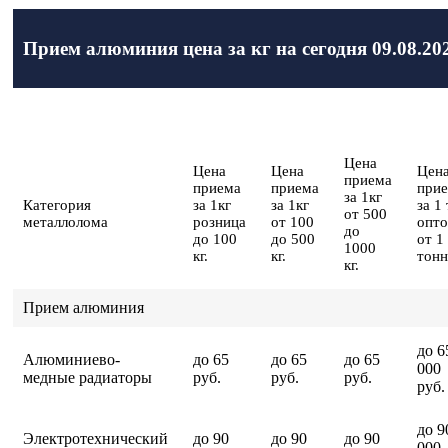
Прием алюминия цена за кг на сегодня 09.08.20
Цена
Цена
Цена
Цен
приема
приема
приема
при
за 1кг
Категория
за 1кг
за 1кг
за 1
от 500
металлолома
розница
от 100
опт
до
до 100
до 500
от 1
1000
кг.
кг.
тон
кг.
Прием алюминия
до 6
Алюминиево-
до 65
до 65
до 65
000
медные радиаторы
руб.
руб.
руб.
руб.
до 9
Электротехнический
до 90
до 90
до 90
000