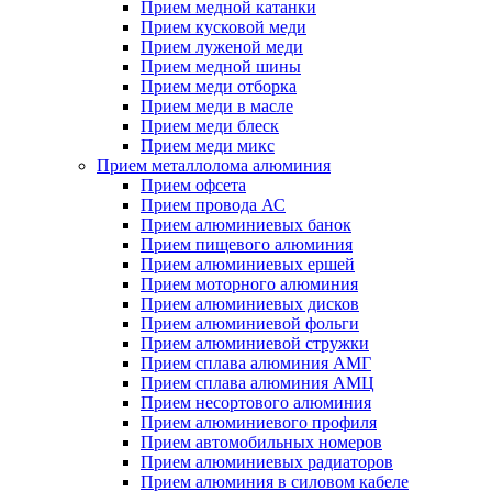
Прием медной катанки
Прием кусковой меди
Прием луженой меди
Прием медной шины
Прием меди отборка
Прием меди в масле
Прием меди блеск
Прием меди микс
Прием металлолома алюминия
Прием офсета
Прием провода АС
Прием алюминиевых банок
Прием пищевого алюминия
Прием алюминиевых ершей
Прием моторного алюминия
Прием алюминиевых дисков
Прием алюминиевой фольги
Прием алюминиевой стружки
Прием сплава алюминия АМГ
Прием сплава алюминия АМЦ
Прием несортового алюминия
Прием алюминиевого профиля
Прием автомобильных номеров
Прием алюминиевых радиаторов
Прием алюминия в силовом кабеле