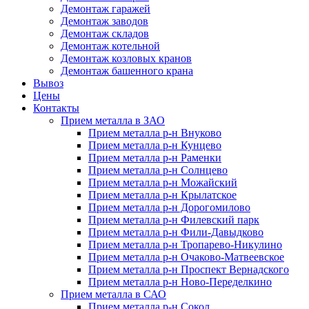
Демонтаж гаражей
Демонтаж заводов
Демонтаж складов
Демонтаж котельной
Демонтаж козловых кранов
Демонтаж башенного крана
Вывоз
Цены
Контакты
Прием металла в ЗАО
Прием металла р-н Внуково
Прием металла р-н Кунцево
Прием металла р-н Раменки
Прием металла р-н Солнцево
Прием металла р-н Можайский
Прием металла р-н Крылатское
Прием металла р-н Дорогомилово
Прием металла р-н Филевский парк
Прием металла р-н Фили-Давыдково
Прием металла р-н Тропарево-Никулино
Прием металла р-н Очаково-Матвеевское
Прием металла р-н Проспект Вернадского
Прием металла р-н Ново-Переделкино
Прием металла в САО
Прием металла р-н Сокол