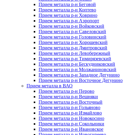
Прием металла р-н Беговой
Прием металла р-н Коптево
Прием металла р-н Ховрино
Прием металла р-н Аэропорт
Прием металла р-н Войковский
Прием металла р-н Савеловский
Прием металла р-н Головинский
Прием металла р-н Хорошевский
Прием металла р-н Дмитровский
Прием металла р-н Левобережный
Прием металла р-н Тимирязевский
Прием металла р-н Бескудниковский
Прием металла р-н Молжаниновский
Прием металла р-н Западное Дегунино
Прием металла р-н Восточное Дегунино
Прием металла в ВАО
Прием металла р-н Перово
Прием металла р-н Вешняки
Прием металла р-н Восточный
Прием металла р-н Гольяново
Прием металла р-н Измайлово
Прием металла р-н Новокосино
Прием металла р-н Сокольники
Прием металла р-н Ивановское
Прием металла р-н Новогиреево