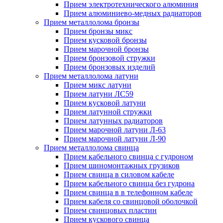
Прием электротехнического алюминия
Прием алюминиево-медных радиаторов
Прием металлолома бронзы
Прием бронзы микс
Прием кусковой бронзы
Прием марочной бронзы
Прием бронзовой стружки
Прием бронзовых изделий
Прием металлолома латуни
Прием микс латуни
Прием латуни ЛС59
Прием кусковой латуни
Прием латунной стружки
Прием латунных радиаторов
Прием марочной латуни Л-63
Прием марочной латуни Л-90
Прием металлолома свинца
Прием кабельного свинца с гудроном
Прием шиномонтажных грузиков
Прием свинца в силовом кабеле
Прием кабельного свинца без гудрона
Прием свинца в в телефонном кабеле
Прием кабеля со свинцовой оболочкой
Прием свинцовых пластин
Прием кускового свинца