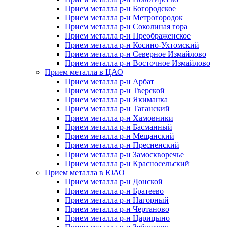
Прием металла р-н Богородское
Прием металла р-н Метрогородок
Прием металла р-н Соколиная гора
Прием металла р-н Преображенское
Прием металла р-н Косино-Ухтомский
Прием металла р-н Северное Измайлово
Прием металла р-н Восточное Измайлово
Прием металла в ЦАО
Прием металла р-н Арбат
Прием металла р-н Тверской
Прием металла р-н Якиманка
Прием металла р-н Таганский
Прием металла р-н Хамовники
Прием металла р-н Басманный
Прием металла р-н Мещанский
Прием металла р-н Пресненский
Прием металла р-н Замоскворечье
Прием металла р-н Красносельский
Прием металла в ЮАО
Прием металла р-н Донской
Прием металла р-н Братеево
Прием металла р-н Нагорный
Прием металла р-н Чертаново
Прием металла р-н Царицыно