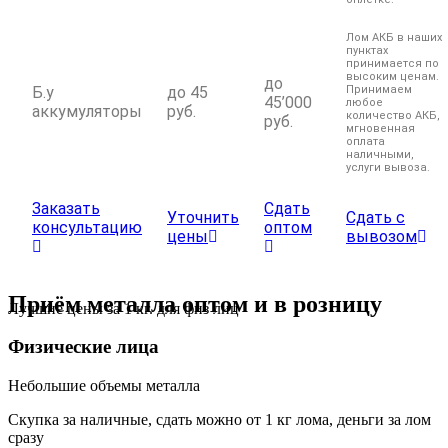
Лом АКБ в наших
пунктах
принимается по
высоким ценам.
до
Б.у
до 45
Принимаем
45’000
любое
аккумуляторы
руб.
количество АКБ,
руб.
мгновенная
оплата
наличными,
услуги вывоза.
Заказать
Сдать
Уточнить
Сдать с
консультацию
оптом
цены
вывозом
Приём металла оптом и в розницу
Лучшие цены за 1 кг. для физ лиц
Физические лица
Небольшие объемы металла
Скупка за наличные, сдать можно от 1 кг лома, деньги за лом
сразу