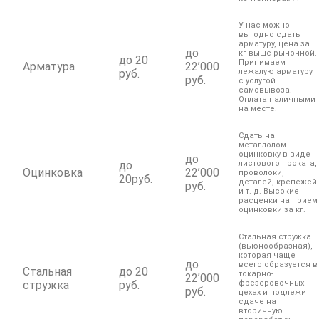
У нас можно
выгодно сдать
арматуру, цена за
до
кг выше рыночной.
до 20
Принимаем
Арматура
22’000
руб.
лежалую арматуру
руб.
с услугой
самовывоза.
Оплата наличными
на месте.
Сдать на
металлолом
оцинковку в виде
до
до
листового проката,
Оцинковка
22’000
проволоки,
20руб.
деталей, крепежей
руб.
и т. д. Высокие
расценки на прием
оцинковки за кг.
Стальная стружка
(вьюнообразная),
которая чаще
до
всего образуется в
Стальная
до 20
токарно-
22’000
стружка
руб.
фрезеровочных
руб.
цехах и подлежит
сдаче на
вторичную