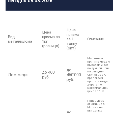
сегодня 08.08.2026
Цена
Цена
приема
Вид
приема за
за 1
Описание
металлолома
1кг
тонну
(розница)
(опт)
Мы готовы
принять медь с
вывозом и без
по лучшей цене
до
до 460
на сегодня.
Лом меди
460’000
Скупка меди,
руб.
предлгаем
руб.
продать медь
дорого по
максимальной
цене за 1 кг.
Прием лома
алюминия в
Москве на
выгодных
до