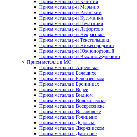
Прием металла р-н Капотня
Прием металла р-н Марьино
Прием металла р-н Рязанский
Прием металла р-н Кузьминки
Прием металла р-н Печатники
Прием металла р-н Лефортово
Прием металла р-н Некрасовка
Прием металла р-н Текстильщики
Прием металла р-н Нижегородский
Прием металла р-н Южнопортовый
Прием металла р-н Выхино-Жулебино
Прием металла в МО
Прием металла в Апрелевке
Прием металла в Балашихе
Прием металла в Белоозёрском
Прием металла в Бронницах
Прием металла в Верее
Прием металла в Видном
Прием металла в Волоколамске
Прием металла в Воскресенске
Прием металла в Высоковске
Прием металла в Голицыно
Прием металла в Дедовске
Прием металла в Дзержинском
Прием металла в Дмитрове