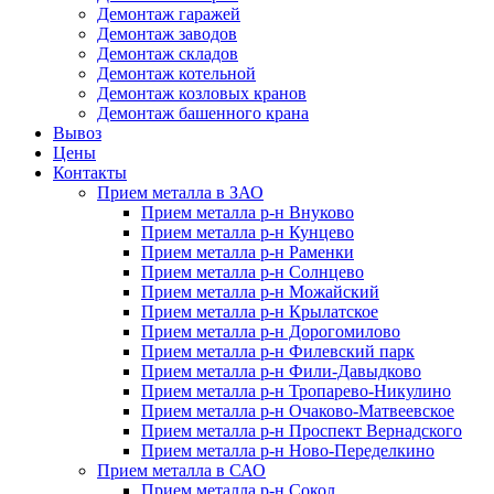
Демонтаж гаражей
Демонтаж заводов
Демонтаж складов
Демонтаж котельной
Демонтаж козловых кранов
Демонтаж башенного крана
Вывоз
Цены
Контакты
Прием металла в ЗАО
Прием металла р-н Внуково
Прием металла р-н Кунцево
Прием металла р-н Раменки
Прием металла р-н Солнцево
Прием металла р-н Можайский
Прием металла р-н Крылатское
Прием металла р-н Дорогомилово
Прием металла р-н Филевский парк
Прием металла р-н Фили-Давыдково
Прием металла р-н Тропарево-Никулино
Прием металла р-н Очаково-Матвеевское
Прием металла р-н Проспект Вернадского
Прием металла р-н Ново-Переделкино
Прием металла в САО
Прием металла р-н Сокол