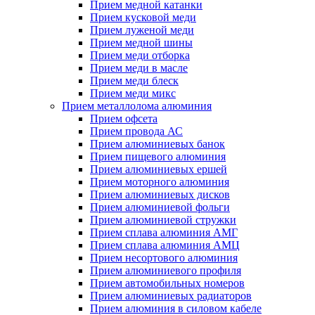
Прием медной катанки
Прием кусковой меди
Прием луженой меди
Прием медной шины
Прием меди отборка
Прием меди в масле
Прием меди блеск
Прием меди микс
Прием металлолома алюминия
Прием офсета
Прием провода АС
Прием алюминиевых банок
Прием пищевого алюминия
Прием алюминиевых ершей
Прием моторного алюминия
Прием алюминиевых дисков
Прием алюминиевой фольги
Прием алюминиевой стружки
Прием сплава алюминия АМГ
Прием сплава алюминия АМЦ
Прием несортового алюминия
Прием алюминиевого профиля
Прием автомобильных номеров
Прием алюминиевых радиаторов
Прием алюминия в силовом кабеле