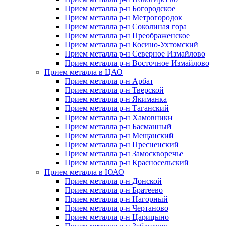
Прием металла р-н Богородское
Прием металла р-н Метрогородок
Прием металла р-н Соколиная гора
Прием металла р-н Преображенское
Прием металла р-н Косино-Ухтомский
Прием металла р-н Северное Измайлово
Прием металла р-н Восточное Измайлово
Прием металла в ЦАО
Прием металла р-н Арбат
Прием металла р-н Тверской
Прием металла р-н Якиманка
Прием металла р-н Таганский
Прием металла р-н Хамовники
Прием металла р-н Басманный
Прием металла р-н Мещанский
Прием металла р-н Пресненский
Прием металла р-н Замоскворечье
Прием металла р-н Красносельский
Прием металла в ЮАО
Прием металла р-н Донской
Прием металла р-н Братеево
Прием металла р-н Нагорный
Прием металла р-н Чертаново
Прием металла р-н Царицыно