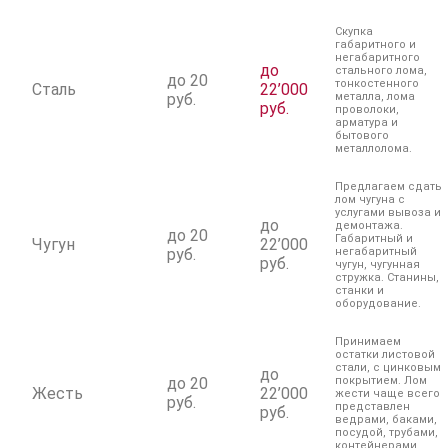
Скупка
габаритного и
негабаритного
до
стального лома,
до 20
тонкостенного
Сталь
22’000
руб.
металла, лома
руб.
проволоки,
арматура и
бытового
металлолома.
Предлагаем сдать
лом чугуна с
услугами вывоза и
до
демонтажа.
до 20
Габаритный и
Чугун
22’000
руб.
негабаритный
руб.
чугун, чугунная
стружка. Станины,
станки и
оборудование.
Принимаем
остатки листовой
стали, с цинковым
до
до 20
покрытием. Лом
Жесть
22’000
жести чаще всего
руб.
представлен
руб.
ведрами, баками,
посудой, трубами,
контейнерами.