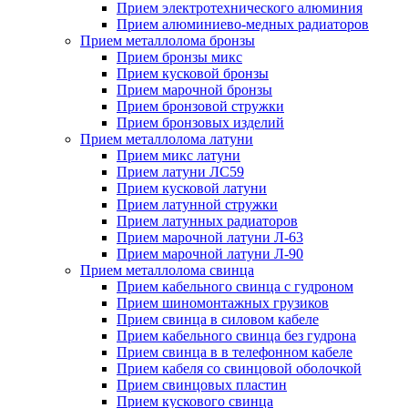
Прием электротехнического алюминия
Прием алюминиево-медных радиаторов
Прием металлолома бронзы
Прием бронзы микс
Прием кусковой бронзы
Прием марочной бронзы
Прием бронзовой стружки
Прием бронзовых изделий
Прием металлолома латуни
Прием микс латуни
Прием латуни ЛС59
Прием кусковой латуни
Прием латунной стружки
Прием латунных радиаторов
Прием марочной латуни Л-63
Прием марочной латуни Л-90
Прием металлолома свинца
Прием кабельного свинца с гудроном
Прием шиномонтажных грузиков
Прием свинца в силовом кабеле
Прием кабельного свинца без гудрона
Прием свинца в в телефонном кабеле
Прием кабеля со свинцовой оболочкой
Прием свинцовых пластин
Прием кускового свинца