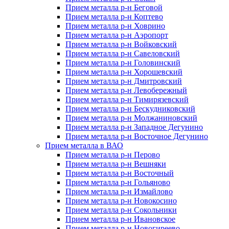
Прием металла р-н Беговой
Прием металла р-н Коптево
Прием металла р-н Ховрино
Прием металла р-н Аэропорт
Прием металла р-н Войковский
Прием металла р-н Савеловский
Прием металла р-н Головинский
Прием металла р-н Хорошевский
Прием металла р-н Дмитровский
Прием металла р-н Левобережный
Прием металла р-н Тимирязевский
Прием металла р-н Бескудниковский
Прием металла р-н Молжаниновский
Прием металла р-н Западное Дегунино
Прием металла р-н Восточное Дегунино
Прием металла в ВАО
Прием металла р-н Перово
Прием металла р-н Вешняки
Прием металла р-н Восточный
Прием металла р-н Гольяново
Прием металла р-н Измайлово
Прием металла р-н Новокосино
Прием металла р-н Сокольники
Прием металла р-н Ивановское
Прием металла р-н Новогиреево