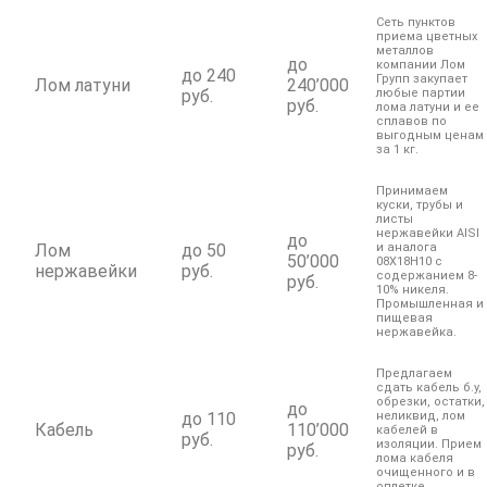
Сеть пунктов
приема цветных
металлов
до
компании Лом
до 240
Групп закупает
Лом латуни
240’000
руб.
любые партии
руб.
лома латуни и ее
сплавов по
выгодным ценам
за 1 кг.
Принимаем
куски, трубы и
листы
нержавейки AISI
до
Лом
до 50
и аналога
50’000
08Х18Н10 с
нержавейки
руб.
содержанием 8-
руб.
10% никеля.
Промышленная и
пищевая
нержавейка.
Предлагаем
сдать кабель б.у,
обрезки, остатки,
до
до 110
неликвид, лом
Кабель
110’000
кабелей в
руб.
изоляции. Прием
руб.
лома кабеля
очищенного и в
оплетке.