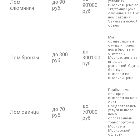
Лом
до 90
условиях
90’000
Высокая цена за
алюминия
руб.
1кг/тонну. Цена
руб.
алюминия за 1 кг
лом сегодня.
Закупаем любой
объем.
Мы
осуществляем
скупку и прием
лома бронзы и
до
до 300
стружки в
Лом бронзы
300’000
Москве, цена за
руб.
кг выше
руб.
рыночной. Сдать
бронзу с
вывозом по
высокой цене.
Приём лома
свинца с
вывозом за наш
счёт.
до
Предоставляем
до 70
услуги вывоза
Лом свинца
70’000
руб.
лома
руб.
собственным
транспортом в
Москве и
Московской
области.