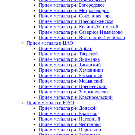
Прием металла р-н Богородское
Прием металла р-н Метрогородок
Прием металла р-н Соколиная гора
Прием металла р-н Преображенское
Прием металла р-н Косино-Ухтомский
Прием металла р-н Северное Измайлово
Прием металла р-н Восточное Измайлово
Прием металла в ЦАО
Прием металла р-н Арбат
Прием металла р-н Тверской
Прием металла р-н Якиманка
Прием металла р-н Таганский
Прием металла р-н Хамовники
Прием металла р-н Басманный
Прием металла р-н Мещанский
Прием металла р-н Пресненский
Прием металла р-н Замоскворечье
Прием металла р-н Красносельский
Прием металла в ЮАО
Прием металла р-н Донской
Прием металла р-н Братеево
Прием металла р-н Нагорный
Прием металла р-н Чертаново
Прием металла р-н Царицыно