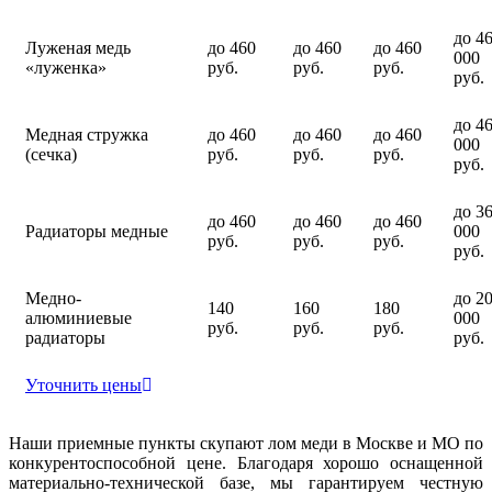
до 4
Луженая медь
до 460
до 460
до 460
000
«луженка»
руб.
руб.
руб.
руб.
до 4
Медная стружка
до 460
до 460
до 460
000
(сечка)
руб.
руб.
руб.
руб.
до 3
до 460
до 460
до 460
Радиаторы медные
000
руб.
руб.
руб.
руб.
Медно-
до 2
140
160
180
алюминиевые
000
руб.
руб.
руб.
радиаторы
руб.
Уточнить цены
Наши приемные пункты скупают лом меди в Москве и МО по
конкурентоспособной цене. Благодаря хорошо оснащенной
материально-технической базе, мы гарантируем честную