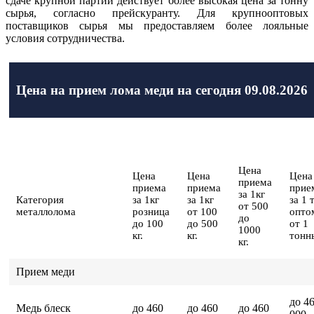
сдаче крупной партии действует более высокая цена за тонну
сырья, согласно прейскуранту. Для крупнооптовых
поставщиков сырья мы предоставляем более лояльные
условия сотрудничества.
Цена на прием лома меди на сегодня 09.08.2026
Цена
Цена
Цена
Цена
приема
приема
приема
прие
за 1кг
Категория
за 1кг
за 1кг
за 1 
от 500
металлолома
розница
от 100
опто
до
до 100
до 500
от 1
1000
кг.
кг.
тонн
кг.
Прием меди
до 4
Медь блеск
до 460
до 460
до 460