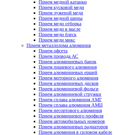
Прием медной катанки
Прием кусковой меди
Прием луженой меди
Прием медной шины
Прием меди отборка
Прием меди в масле
Прием меди блеск
Прием меди микс
Прием металлолома алюминия
Прием офсета
Прием провода АС
Прием алюминиевых банок
Прием пищевого алюминия
Прием алюминиевых ершей
Прием моторного алюминия
Прием алюминиевых дисков
Прием алюминиевой фольги
Прием алюминиевой стружки
Прием сплава алюминия АМГ
Прием сплава алюминия АМЦ
Прием несортового алюминия
Прием алюминиевого профиля
Прием автомобильных номеров
Прием алюминиевых радиаторов
Прием алюминия в силовом кабеле