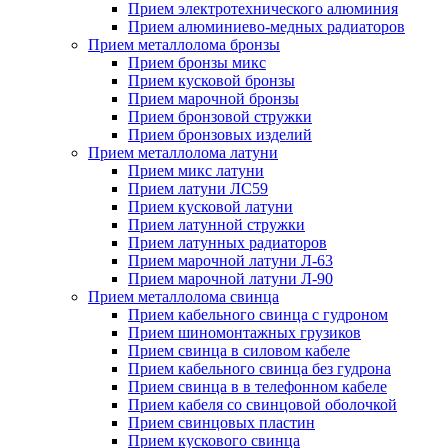
Прием электротехнического алюминия
Прием алюминиево-медных радиаторов
Прием металлолома бронзы
Прием бронзы микс
Прием кусковой бронзы
Прием марочной бронзы
Прием бронзовой стружки
Прием бронзовых изделий
Прием металлолома латуни
Прием микс латуни
Прием латуни ЛС59
Прием кусковой латуни
Прием латунной стружки
Прием латунных радиаторов
Прием марочной латуни Л-63
Прием марочной латуни Л-90
Прием металлолома свинца
Прием кабельного свинца с гудроном
Прием шиномонтажных грузиков
Прием свинца в силовом кабеле
Прием кабельного свинца без гудрона
Прием свинца в в телефонном кабеле
Прием кабеля со свинцовой оболочкой
Прием свинцовых пластин
Прием кускового свинца