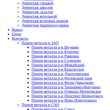
Демонтаж гаражей
Демонтаж заводов
Демонтаж складов
Демонтаж котельной
Демонтаж козловых кранов
Демонтаж башенного крана
Вывоз
Цены
Контакты
Прием металла в ЗАО
Прием металла р-н Внуково
Прием металла р-н Кунцево
Прием металла р-н Раменки
Прием металла р-н Солнцево
Прием металла р-н Можайский
Прием металла р-н Крылатское
Прием металла р-н Дорогомилово
Прием металла р-н Филевский парк
Прием металла р-н Фили-Давыдково
Прием металла р-н Тропарево-Никулино
Прием металла р-н Очаково-Матвеевское
Прием металла р-н Проспект Вернадского
Прием металла р-н Ново-Переделкино
Прием металла в САО
Прием металла р-н Сокол