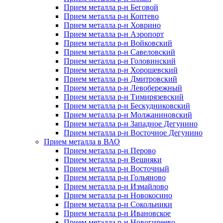
Прием металла р-н Беговой
Прием металла р-н Коптево
Прием металла р-н Ховрино
Прием металла р-н Аэропорт
Прием металла р-н Войковский
Прием металла р-н Савеловский
Прием металла р-н Головинский
Прием металла р-н Хорошевский
Прием металла р-н Дмитровский
Прием металла р-н Левобережный
Прием металла р-н Тимирязевский
Прием металла р-н Бескудниковский
Прием металла р-н Молжаниновский
Прием металла р-н Западное Дегунино
Прием металла р-н Восточное Дегунино
Прием металла в ВАО
Прием металла р-н Перово
Прием металла р-н Вешняки
Прием металла р-н Восточный
Прием металла р-н Гольяново
Прием металла р-н Измайлово
Прием металла р-н Новокосино
Прием металла р-н Сокольники
Прием металла р-н Ивановское
Прием металла р-н Новогиреево